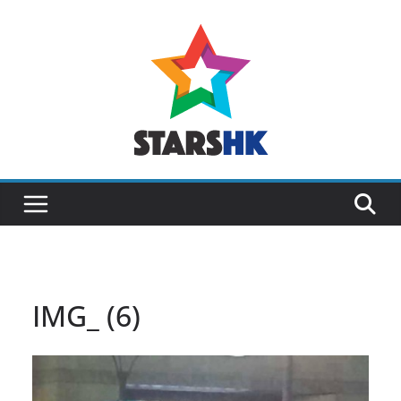
Skip
to
content
IMG_ (6)