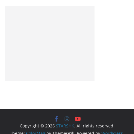
Copyright © 2026
STARSHK
. All rights reserved.
Theme:
ColorMag
by ThemeGrill. Powered by
WordPress
.