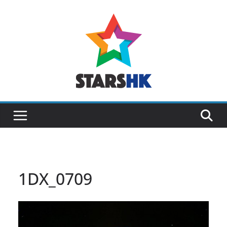
Skip
to
content
1DX_0709