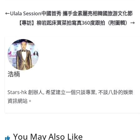
c
a
at
e
C
itt
ai
p
e
W
s
h
er
l
y
Ulala Session中國首秀 攜手金素麗亮相韓國旅游文化節
b
ei
A
at
Li
【專訪】柳岩起床買菜拍寫真360度跟拍（附圖輯）
o
b
p
n
o
o
p
k
k
浩楠
Stars-hk 創辦人, 希望建立一個只談專業, 不談八卦的娛樂
資訊網站。
You May Also Like