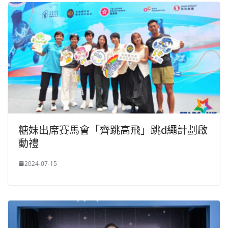
糖妹出席賽⾺會「⿑跳⾼⾶」跳d繩計劃啟
動禮
2024-07-15