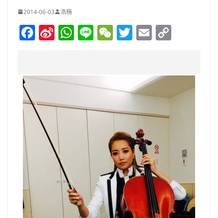
2014-06-03
浩楠
F
Si
W
Li
W
T
E
C
a
n
h
n
e
w
m
o
c
a
at
e
C
itt
ai
p
e
W
s
h
er
l
y
b
ei
A
at
Li
o
b
p
n
o
o
p
k
k