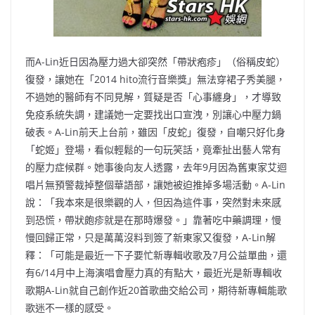
而A-Lin近日因為壓力過大卻突然「帶狀疱疹」（俗稱皮蛇）
復發，讓她在「2014 hito流行音樂獎」無法穿裙子秀美腿，
不過她的醫師有不同見解，質疑是否「心事纏身」，才導致
免疫系統失調，建議她一定要找出口宣洩，別讓心中壓力鍋
破表。A-Lin前天上台前，雖因「皮蛇」復發，自嘲只好化身
「蛇姬」登場，看似輕鬆的一句玩笑話，竟牽扯出藝人常有
的壓力症候群。她事後向友人透露，去年9月因為舊東家艾迴
唱片無預警裁掉整個華語部，讓她被迫推掉多場活動。A-Lin
說：「我本來是很樂觀的人，但因為這件事，突然對未來感
到恐慌，帶狀皰疹就是在那時爆發。」靠著吃中藥調理，慢
慢回歸正常，只是萬萬沒料到簽了新東家又復發，A-Lin解
釋：「可能是最近一下子要忙新專輯收歌及7月公益單曲，還
有6/14月中上海演唱會壓力真的有點大，最近光是新專輯收
歌期A-Lin就自己創作近20首歌曲交給公司，期待新專輯能歌
歌迷不一樣的感受。