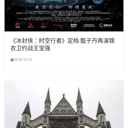
《冰封侠：时空行者》定档 甄子丹再演锦
衣卫约战王宝强
2018-10-15