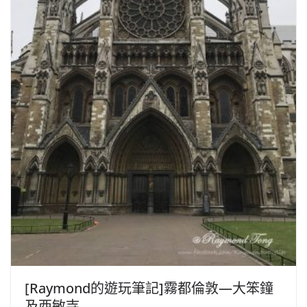
[Raymond的遊玩筆記]霧都倫敦—大笨鐘
及西敏寺