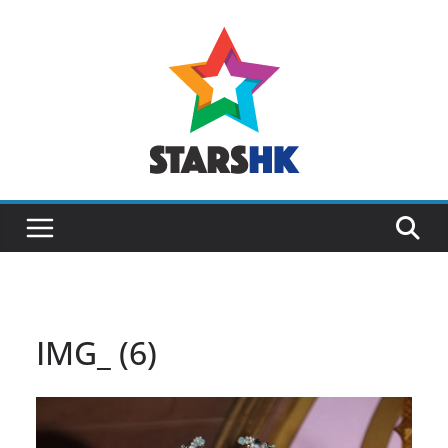
Skip
to
content
IMG_ (6)