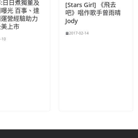
:日日煮獨董及
[Stars Girl] 《飛去
曝光 百事、達
吧》唱作歌手曾雨晴
團運營經驗助力
Jody
赴美上市
2017-02-14
-10