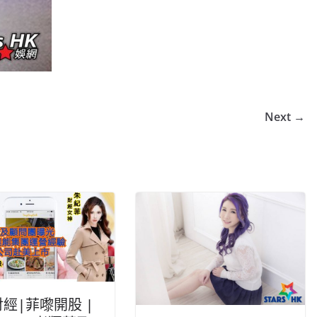
Next →
財經|菲嚟開股 |