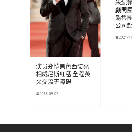
朱紀菲
顧問團
能集
公司
2021-11
演员郑恺黑色西装亮
相威尼斯红毯 全程英
文交流无障碍
2018-09-07