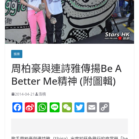
娛樂
周柏豪與連詩雅傳揚Be A
Better Me精神 (附圖輯)
2014-04-21
浩楠
F
Si
W
Li
W
T
E
C
a
n
h
n
e
w
m
o
c
a
at
e
C
itt
ai
p
e
W
s
h
er
l
y
歌手周柏豪與連詩雅（Shiga）出席於旺角舉行的麥當勞「be