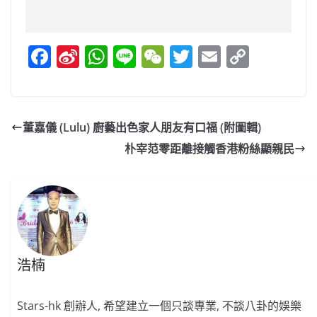
F
Si
W
Li
W
T
E
C
a
n
h
n
e
w
m
o
c
a
at
e
C
itt
ai
p
e
W
s
h
er
l
y
董嘉儀 (Lulu) 廚藝出色家人朋友有口福 (附圖輯)
b
ei
A
at
Li
朴宰范零距離接觸香港粉絲顯親民
o
b
p
n
o
o
p
k
k
浩楠
Stars-hk 創辦人, 希望建立一個只談專業, 不談八卦的娛樂