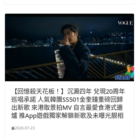
【回憶殺天花板！】沉澱四年 兌現20周年
巡唱承諾 人氣韓團SS501金奎鐘重磅回歸
出新歌 來港取景拍MV 自言最愛食港式邊
爐 推App遊戲獨家解鎖新歌及未曝光靚相
2026-07-23