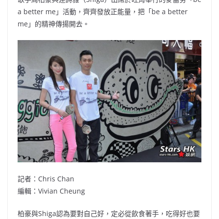
b
ei
A
at
Li
a better me」活動，齊齊發放正能量，把「be a better
o
b
p
n
me」的精神傳揚開去。
o
o
p
k
k
記者：Chris Chan
編輯：Vivian Cheung
柏豪與Shiga認為要對自己好，定必從飲食著手，吃得好也要