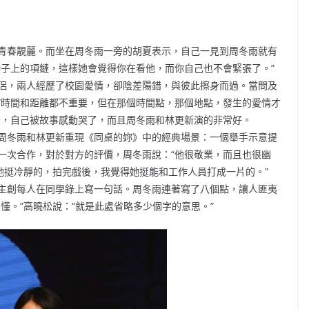
青春靚麗。而坐在周冬雨一旁的胡夏表示，自己一見到周冬雨就有
脖子上的項鏈，這樣她會覺得你在看他，而你自己也不會緊張了。”
侶，兩人經歷了校園愛情，卻陰差陽錯，與彼此擦身而過。當問及
“時間和距離都不重要，但在那個時間點，那個地點，發生的愛情才
示，自己被故事感動哭了，而且周冬雨和林更新演的非常好。
周冬雨和林更新重現《同桌的妳》中的經典場景：一個舉手示意提
一次合作，對於對方的評價，周冬雨說：“他很敬業，而且也很幽
她挺冷靜的，拍完戲後，我覺得她挺能和工作人員打成一片的。”
主創每人在同學錄上寫一句話。周冬雨連著寫了八個點，讓人匪夷
懂。”高曉松說：“就是此處省略多少個字的意思。”