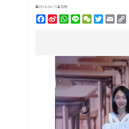
2014-04-15
浩楠
F
Si
W
Li
W
T
E
a
n
h
n
e
w
m
c
a
at
e
C
itt
ai
e
W
s
h
er
l
b
ei
A
at
o
b
p
o
o
p
k