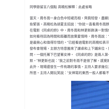
同學錄留言八個點 高曉松解釋：此處省略
當天，周冬雨一身白色中短裙亮相，齊肩短發，盡顯
些緊張。高曉松為胡夏支招說：“你就一直看周冬雨
在電影《同桌的妳》中，周冬雨和林更新飾演一對情
如何看待因為時間和距離而放棄愛情時，周冬雨說：
是最揪心和值得珍惜的。”已經看過電影的高曉松表
發布會現場，主辦方特意搬來了課桌和上下鋪床位，
問，一個托著下巴望著女神。《同桌的妳》是兩人第
默。”林更新也說：“我之前對冬雨不是很了解，感覺
此外，現場還發生一件有趣的事情。主持人要求幾位
所思。主持人開玩笑說：“女神寫的東西一般人都看不