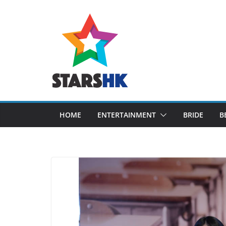
Skip
to
content
HOME
ENTERTAINMENT
BRIDE
B