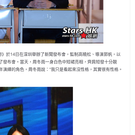
妳》於14日在深圳舉辦了新聞發布會，監制高曉松、導演郭帆，以
了發布會。當天，周冬雨一身白色中短裙亮相，齊肩短發十分靚
年演繹的角色，周冬雨說：“我只是看起來沒性格，其實很有性格。