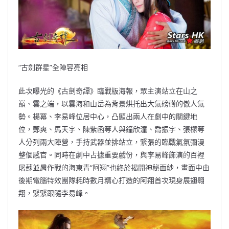
“古劍群星”全陣容亮相
此次曝光的《古劍奇譚》臨戰版海報，眾主演站立在山之
巔、雲之端，以雲海和山岳為背景烘托出大氣磅礡的傲人氣
勢。楊冪、李易峰位居中心，凸顯出兩人在劇中的關鍵地
位，鄭爽、馬天宇、陳紫函等人與鐘欣潼、喬振宇、張檬等
人分列兩大陣營，手持武器並排站立，緊張的臨戰氣氛彌漫
整個感官。同時在劇中占據重要戲份，與李易峰飾演的百裡
屠蘇並肩作戰的海東青“阿翔”也終於揭開神秘面紗，畫面中由
後期電腦特效團隊耗時數月精心打造的阿翔首次現身展翅翱
翔，緊緊跟隨李易峰。