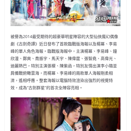
o
o
p
k
k
被譽為2014最受期待的超豪華明星陣容的大型仙俠魔幻偶像
劇《古劍奇譚》近日發布了首款臨戰版海報以及楊冪、李易
峰的單人角色海報。臨戰版海報中，主演楊冪、李易峰、鐘
欣潼、鄭爽、喬振宇、馬天宇、陳偉霆、張智堯、高偉光、
迪麗熱巴，特別主演張檬、陳紫函，特別友情出演李小璐並
肩備戰俯瞰雲海，而楊冪、李易峰的兩款單人海報剛柔相
濟，遙相呼應。整套海報以電腦特效渲染出強烈的視覺特
效，成為“古劍群星”的首次全陣容亮相。