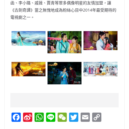
函、李小璐、戚薇、賈青等眾多偶像明星的友情加盟，讓
《古劍奇譚》當之無愧地成為粉絲心目中2014年最受期待的
電視劇之一。
F
Si
W
Li
W
T
E
C
a
n
h
n
e
w
m
o