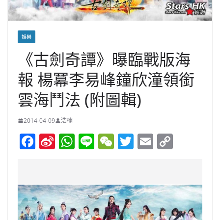
娛樂
《古劍奇譚》曝臨戰版海
報 楊冪李易峰鐘欣潼領銜
雲海鬥法 (附圖輯)
2014-04-09
浩楠
F
Si
W
Li
W
T
E
C
a
n
h
n
e
w
m
o
c
a
at
e
C
itt
ai
p
e
W
s
h
er
l
y
b
ei
A
at
Li
o
b
p
n