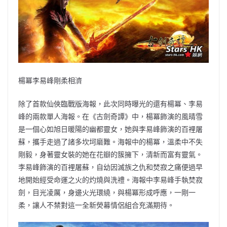
楊冪李易峰剛柔相濟
除了首款仙俠臨戰版海報，此次同時曝光的還有楊冪、李易
峰的兩款單人海報。在《古劍奇譚》中，楊冪飾演的風晴雪
是一個心如旭日暖陽的幽都靈女，她與李易峰飾演的百裡屠
蘇，攜手走過了諸多坎坷磨難。海報中的楊冪，溫柔中不失
剛毅，身著靈女裝的她在花瓣的簇擁下，清新而富有靈氣。
李易峰飾演的百裡屠蘇，自幼因滅族之仇和焚寂之痛便過早
地開始經受命運之火的灼燒與洗禮。海報中李易峰手執焚寂
劍，目光凌厲，身邊火光環繞，與楊冪形成呼應，一剛一
柔，讓人不禁對這一全新熒幕情侶組合充滿期待。