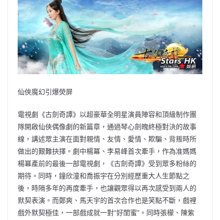
仙俠魔幻引爆熒屏
電視劇《古劍奇譚》以超豪華全明星演員陣容和頂級制作團
隊開啟仙俠偶像劇的新篇章，通過琴心劍魄終極對決的故事
線，講述眾主演在面對親情、友情、愛情、欺騙、背叛時所
做出的艱難抉擇。劇中楊冪、李易峰首次牽手，作為准媽媽
楊冪產前的最後一部電視劇，《古劍奇譚》受到眾多粉絲的
期待。同時，鐘欣潼和喬振宇在分別經歷重大人生節點之
後，時隔多年的再度牽手，也讓觀眾得以再次感受到兩人的
默契表演。而鄭爽、馬天宇的首次合作也是笑點不斷，戲裡
戲外默契極佳，一部戲成就一對“好閨蜜”。同時張檬、陳紫