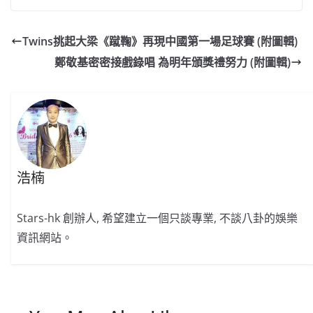
c
a
at
e
C
itt
ai
p
e
W
s
h
er
l
y
Twins挑起大梁《蹴鞠》再現中國第一場足球賽 (附圖輯)
b
ei
A
at
Li
鄭敬基密密接戲錄唱 為明年頒獎禮努力 (附圖輯)
o
b
p
n
o
o
p
k
k
浩楠
Stars-hk 創辦人, 希望建立一個只談專業, 不談八卦的娛樂
資訊網站。