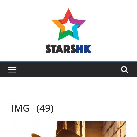
Skip
to
content
IMG_ (49)