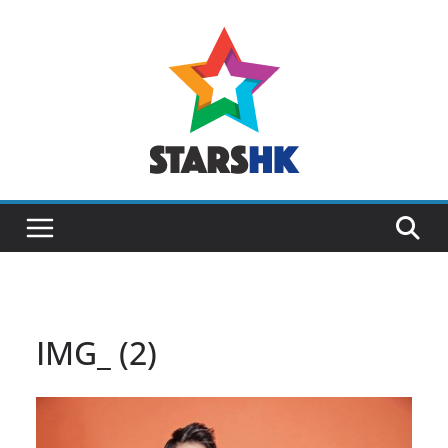
Skip
to
content
IMG_ (2)