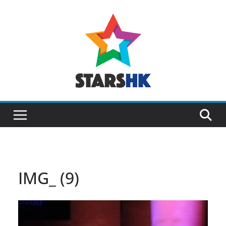
Skip
to
content
IMG_ (9)