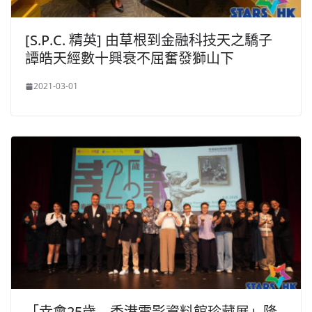
[S.P.C. 精英] 由草根到金融科技天之驕子
譚皓天經數十興衰不屈奮發獅山下
2021-03-01
「幸會25歲 – 香港電影資料館珍藏展」隆