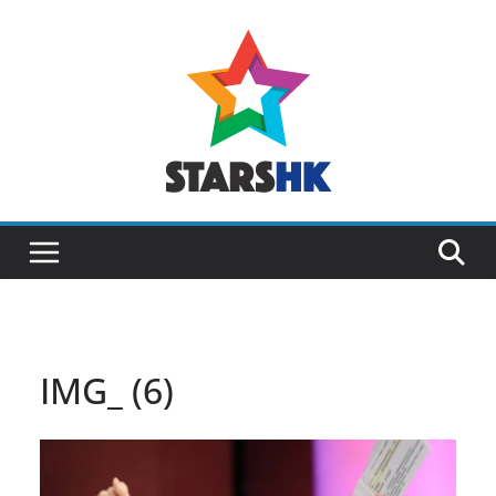
Skip
to
content
IMG_ (6)