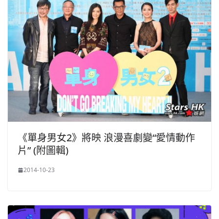
《單身男女2》將映 浪漫喜劇變“愛情動作
片” (附圖輯)
2014-10-23