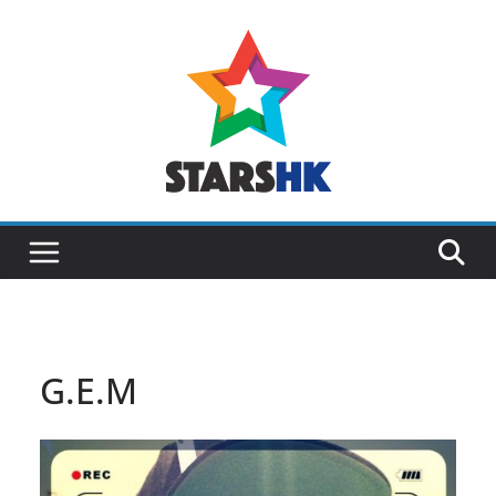
Skip
to
content
G.E.M