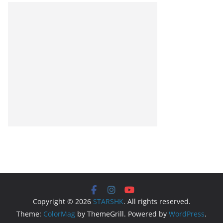
Copyright © 2026
STARSHK
. All rights reserved.
Theme:
ColorMag
by ThemeGrill. Powered by
WordPress
.