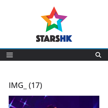
Skip
to
content
IMG_ (17)