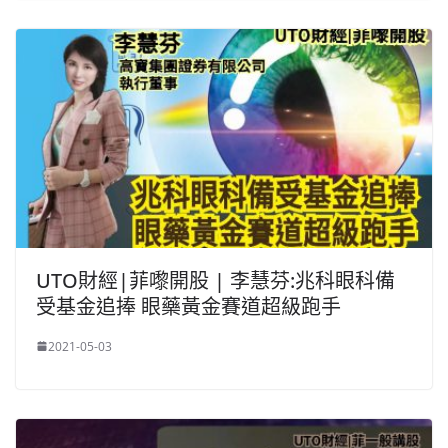
UTO財經|菲嚟開股 | 李慧芬:兆科眼科備
受基金追捧 眼藥黃金賽道超級跑手
2021-05-03