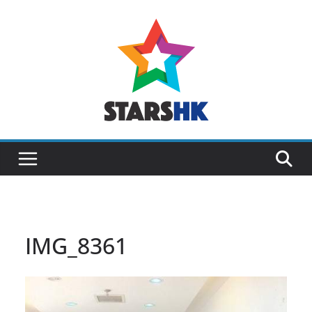
Skip
to
content
IMG_8361