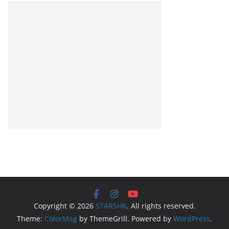
Copyright © 2026
STARSHK
. All rights reserved.
Theme:
ColorMag
by ThemeGrill. Powered by
WordPress
.