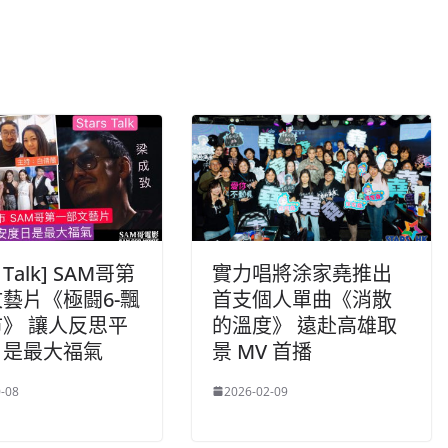
s Talk] SAM哥第
實力唱將涂家堯推出
藝片《極闘6-飄
首支個人單曲《消散
》 讓人反思平
的溫度》 遠赴高雄取
日是最大福氣
景 MV 首播
-08
2026-02-09