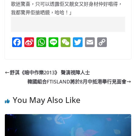
歌迷驚喜，
只可以透露佢又靚女又好身材仲好唱得，
我都驚畀佢搶晒鏡，哈哈！
」
F
Si
W
Li
W
T
E
C
a
n
h
n
e
w
m
o
c
a
at
e
C
itt
ai
p
e
W
s
h
er
l
y
舒淇《暗中作樂2013》 聲演視障人士
b
ei
A
at
Li
韓國組合FTISLAND將於8月中抵港舉行見面會
o
b
p
n
o
o
p
k
You May Also Like
k