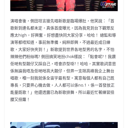
演唱會後，側田坦言搶先唱新歌是臨場爆肚，他笑說：「
首
歌新到連名都未定，真係首度曝光，
因為我見到台下觀眾反
應太high，好興奮，
好想盡快同大家分享，哈哈！ 總監和導
演等都唔知道，事前無準備，純粹即興，
不過最近成日練
歌，大家好快夾到！」
新歌提到世界各地型男的名字，不怕
辣辣他們粉絲嗎? 側田搞笑地扮chok樣說：「點會呢?！
我讚
佢哋有型靚仔又踩自己，唔會詐型啩?！哈哈，
其實歌詞意思
係無論我唔及佢哋咁高大靚仔，
但畀一支咪高峰我企上舞台
唱歌，嗰一刻我就係全宙宇最有型。
寓意每個人都有自己既
專長，只要畀心機去做，人人都可以係no.
1，係一首發放正
能量既歌！」他還透露已為新歌排舞，
所以最近忙著練習扭
腰又扭籮！