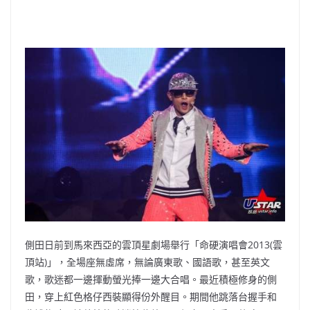
側田日前到馬來西亞的雲頂星劇場舉行「命硬演唱會2013(
雲
頂站)」，全場座無虛席，無論廣東歌、國語歌，甚至英文
歌，
歌迷都一邊揮動螢光捧一邊大合唱。最近積極修身的側
田，
穿上紅色格仔西裝顯得份外醒目。期間他跳落台握手和