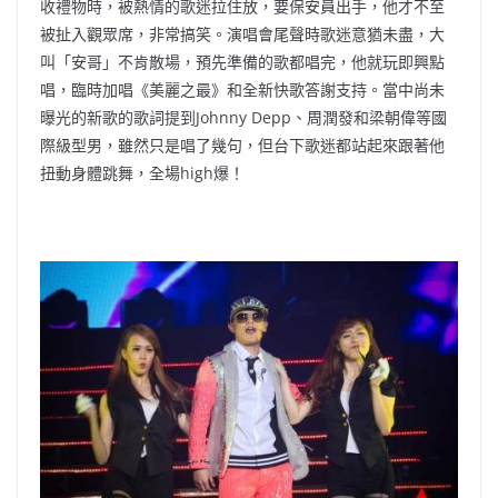
收禮物時，
被熱情的歌迷拉住放，要保安員出手，他才不至
被扯入觀眾席，
非常搞笑。演唱會尾聲時歌迷意猶未盡，大
叫「安哥」不肯散場，
預先準備的歌都唱完，他就玩即興點
唱，臨時加唱《美麗之最》
和全新快歌答謝支持。當中尚未
曝光的新歌的歌詞提到Johnny Depp、周潤發和梁朝偉等國
際級型男，雖然只是唱了幾句，
但台下歌迷都站起來跟著他
扭動身體跳舞，全場high爆！