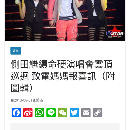
娛樂
側田繼續命硬演唱會雲頂
巡迴 致電媽媽報喜訊（附
圖輯）
2013-08-01
鋮滿
F
Si
W
Li
W
T
E
C
a
n
h
n
e
w
m
o