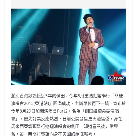
c
a
at
e
C
itt
ai
p
e
W
s
h
er
l
y
b
ei
A
at
Li
o
b
p
n
o
o
p
k
k
濶別香港歌迷接近3年的側田，今年5月重踏紅館舉行「
命硬
演唱會2013(香港站)」圓滿成功，主辦單位再下一城，
宣布於
今年8月29日加開演唱會Part2，名為「
側田繼續命硬演唱
會」，優先訂票反應熱烈，
日前公開發售更火速售罄，
身在
馬來西亞雲頂舉行巡迴演唱會的側田，知道喜訊後非常興
奮，
第一時間打電話向身在美國的媽咪報喜。