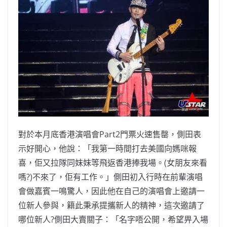
對於本月底香港演唱會Part2門票火速售罄，側田表
示好開心，
他說：「我第一時間打去美國向媽咪報
喜，
佢又拉隊同妹妹等飛返香港捧我場。(女朋友來看
嗎?)不來了，
佢有工作。」側田初入行時在前輩演唱
會做嘉賓一鳴驚人，
因此他在自己的演唱會上邀請一
位新人參與，
籍此秉承提攜新人的精神，這次邀請了
哪位新人?側田大賣關子：「
名字唔公開，希望畀入場