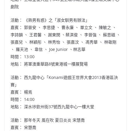
劇院
活動： 《熟男有惑》之「淑女馴男有辦法」
嘉賓： 郭晉安 、 李思捷 、 曹永廉 、 單立文 、 陳敏之 、
李詩韻 、 王君馨 、 謝東閔 、蔡淇俊 、 李晉強 、 蘇恩磁 、
張嘉兒 、 林穎彤 、 林秀怡 、 張嘉汶 、 馮秀華 、 林敬剛
、 羅天池 、 韋信 、 Joe Junior 、林志華
時間： 13:00
地點： 將軍澳重華路8號東港城一樓展覽場
活動： 西九龍中心「Konami遊戲王世界大會2013香港區決
賽」
嘉賓： 楊焉
時間： 14:00
地點： 深水埗欽州街37號西九龍中心一樓大堂
活動： 那年冬天 風在吹 夏日炎炎 宋慧喬
嘉賓： 宋慧喬