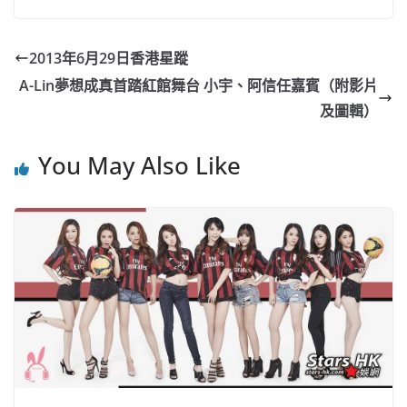
c
a
at
e
C
itt
ai
p
e
W
s
h
er
l
y
2013年6月29日香港星蹤
b
ei
A
at
Li
A-Lin夢想成真首踏紅館舞台 小宇、阿信任嘉賓（附影片
o
b
p
n
及圖輯）
o
o
p
k
You May Also Like
k