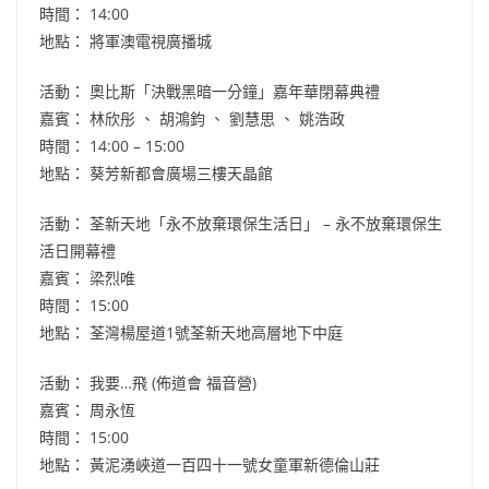
時間： 14:00
地點： 將軍澳電視廣播城
活動： 奧比斯「決戰黑暗一分鐘」嘉年華閉幕典禮
嘉賓： 林欣彤 、 胡鴻鈞 、 劉慧思 、 姚浩政
時間： 14:00 – 15:00
地點： 葵芳新都會廣場三樓天晶館
活動： 荃新天地「永不放棄環保生活日」 – 永不放棄環保生
活日開幕禮
嘉賓： 梁烈唯
時間： 15:00
地點： 荃灣楊屋道1號荃新天地高層地下中庭
活動： 我要…飛 (佈道會 福音營)
嘉賓： 周永恆
時間： 15:00
地點： 黃泥湧峽道一百四十一號女童軍新德倫山莊