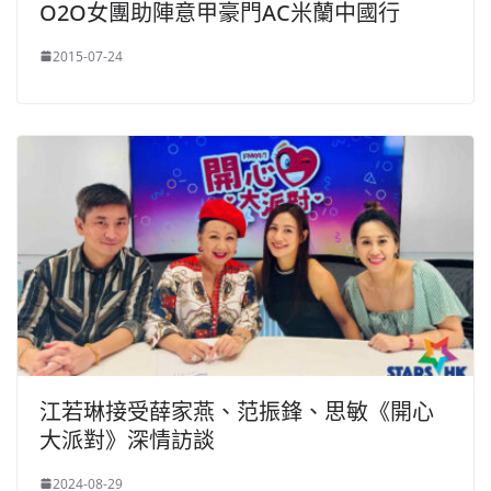
O2O女團助陣意甲豪門AC米蘭中國行
2015-07-24
江若琳接受薛家燕、范振鋒、思敏《開心
大派對》深情訪談
2024-08-29