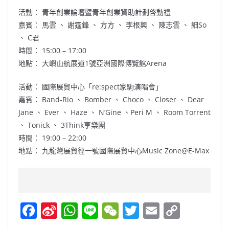
活動： 青年創業論壇暨青年創業資助計劃啓動禮
嘉賓： 馬雲 、 謝霆鋒 、 方方 、 李根興 、 陳志雲 、 細So
、 C君
時間： 15:00 – 17:00
地點： 大嶼山航展道1號亞洲國際博覽館Arena
活動： 國際展貿中心「re:spect家駒演唱會」
嘉賓： Band-Rio 、 Bomber 、 Choco 、 Closer 、 Dear
Jane 、 Ever 、 Haze 、 N’Gine 、Peri M 、 Room Torrent
、 Tonick 、 3Think享樂團
時間： 19:00 – 22:00
地點： 九龍灣展貿徑一號國際展貿中心Music Zone@E-Max
F
Si
W
Li
W
T
E
C
a
n
h
n
e
w
m
o