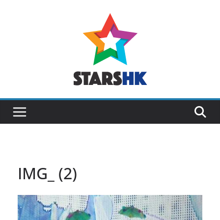
Skip
to
content
IMG_ (2)