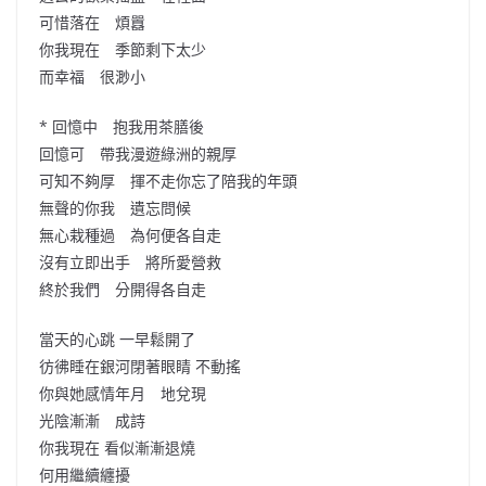
可惜落在 煩囂
你我現在 季節剩下太少
而幸福 很渺小
* 回憶中 抱我用茶膳後
回憶可 帶我漫遊綠洲的親厚
可知不夠厚 揮不走你忘了陪我的年頭
無聲的你我 遺忘問候
無心栽種過 為何便各自走
沒有立即出手 將所愛營救
終於我們 分開得各自走
當天的心跳 一早鬆開了
彷彿睡在銀河閉著眼睛 不動搖
你與她感情年月 地兌現
光陰漸漸 成詩
你我現在 看似漸漸退燒
何用繼續纏擾