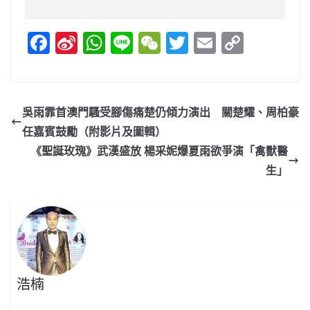
F
Si
W
Li
W
T
E
C
a
n
h
n
e
w
m
o
c
a
at
e
C
itt
ai
p
e
W
s
h
er
l
y
吳雨霏首澳門騷受腳傷痛楚仍傾力演出 關楚耀、周柏豪
b
ei
A
at
Li
任嘉賓鼓勵（附影片及圖輯）
o
b
p
n
《聖誕玫瑰》武漢盛放 楊采妮爆夏雨欲爭演「禽獸醫
o
o
p
k
生」
k
浩楠