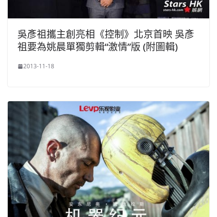
吳彥祖攜主創亮相《控制》北京首映 吳彥
祖要為姚晨單獨剪輯“激情”版 (附圖輯)
2013-11-18