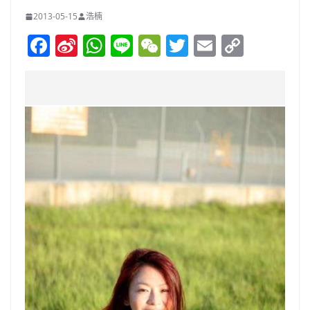
2013-05-15
浩楠
F
Si
W
Li
W
T
E
C
a
n
h
n
e
w
m
o
c
a
at
e
C
itt
ai
p
e
W
s
h
er
l
y
b
ei
A
at
Li
o
b
p
n
o
o
p
k
k