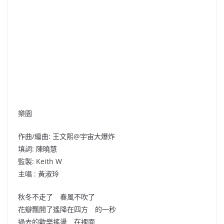
樂園
作曲/編曲: 王文熙@宇宙大爆炸
填詞: 陳曉慧
監製: Keith W
主唱 : 黃淑玲
秋冬不走了 春風不吹了
花瓣飄開了遙降在四方 的一秒
過去的歡樂搖盪 在裡面