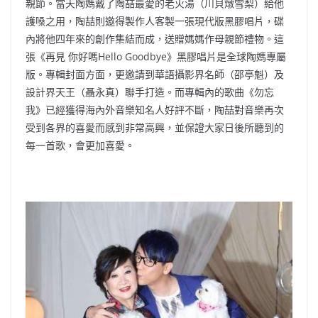
親節。當天陶媽戴了陶喆最愛的老火湯（川貝燉雪梨）給他
護嗓之用，陶喆則邀得製作人客製一張現代版黑膠唱片，碟
內將他四年來的創作集結而成，送贈媽媽作母親節禮物。這
張《再見 你好嗎Hello Goodbye》黑膠唱片是全球陶媽專屬
版。專輯封面方面，更邀請到華語攝影界名師（邵亭魁）及
設計界天王（聶永真）聯手打造。而專輯內的歌曲《勿忘
我》已經獲得海內外音樂知名人好評不斷，陶喆對音樂再次
受到各界的喜愛而感到非常高興，並保證大家日後所聽到的
每一首歌，會更加喜愛。