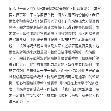
拍攝《一念之間》MV當天恰巧是母親節，陶媽直說：「當然
要去探班啦！不去怎麼行？我一個人去是不夠份量的，我把
兩隻小狗也帶去吧！這樣可以了吧！」陶媽這樣大力挺寶貝
兒子，固之然是期待這張音樂專輯可以得到更多的回響，陶
媽亦一直知道陶喆非常喜愛喝（川貝燉雪梨）湯，所以便親
自挑選食材，下廚後便帶到現場，陶喆非常開心地向陶媽
說：「很難得媽媽親自出來見大家，還帶著兩隻寶貝狗。這
兩隻狗對媽媽來說很重要，牠們已陪伴著媽媽好一段時間
了。」陶喆表示雖然沒送過媽媽什麼貴重禮物，但媽媽盼望
得到的東西，他當然會盡能力滿足她。每逢重要的節日，陶
喆定必記住會帶媽媽去吃一頓飯，而他也特別地把自己的專
輯製成黑膠碟送給媽媽，陶喆希望媽媽可以透過家中的留聲
機，細心聆聽這張專輯。他表示5月18日在上海舉行的演唱
會，陶媽也會到場支持，陶喆說：「我的任何大型演出，媽
媽一定會抽空到場支持。媽媽的出現對我來說，就是最大的
演出動力」。