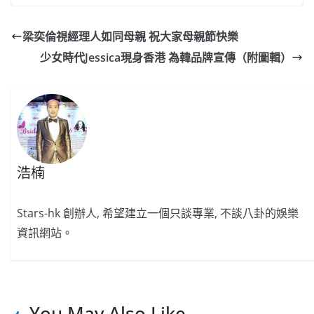
c
a
at
e
C
itt
ai
p
e
W
s
h
er
l
y
梁奕倫視經理人如同母親 祝大家母親節快樂
b
ei
A
at
Li
少女時代Jessica現身香港 為韓品牌宣傳（附圖輯）
o
b
p
n
o
o
p
k
k
浩楠
Stars-hk 創辦人, 希望建立一個只談專業, 不談八卦的娛樂
資訊網站。
You May Also Like