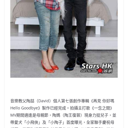
音樂教父陶喆（David）個人第七張創作專輯《再見 你好嗎
Hello Goodbye》製作已經完成。拍攝主打歌《一念之間》
MV期間適逢是母親節，陶媽（陶王復蓉）現身力挺兒子，並
帶愛犬「小飛俠」及「小陶子」首度曝光，全家聯手慶祝母