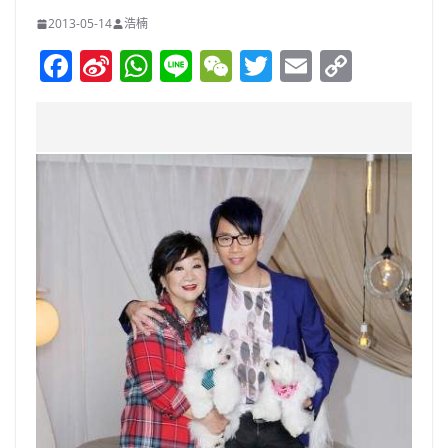
2013-05-14
浩楠
F
Si
W
Li
W
T
E
C
a
n
h
n
e
w
m
o
c
a
at
e
C
itt
ai
p
e
W
s
h
er
l
y
b
ei
A
at
Li
o
b
p
n
o
o
p
k
k