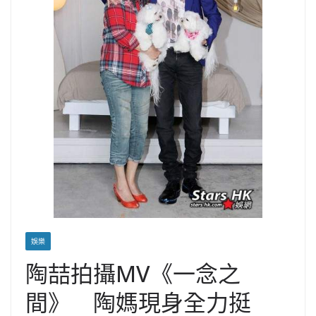
娛樂
陶喆拍攝MV《一念之
間》 陶媽現身全力挺