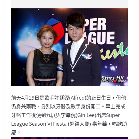
c
a
at
e
C
itt
ai
p
e
W
s
h
er
l
y
b
ei
A
at
Li
o
b
p
n
o
o
p
k
k
前天4月29日是歌手許廷鏗(Alfred)的正日生日，但他
仍身兼兩職，
分別以牙醫及歌手身份開工。早上完成
牙醫工作後便到九展與李幸倪(
Gin Lee)出席Super
League Season VI Fiesta (超鏢大賽) 嘉年華，唱歌助
慶。