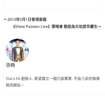
a
n
h
n
e
w
m
o
c
a
at
e
C
itt
ai
p
e
W
s
h
er
l
y
2013年5月1日香港星蹤
b
ei
A
at
Li
《Shine Passion Live》簽唱會 歌迷為天佑提早慶生
o
b
p
n
o
o
p
k
k
浩楠
Stars-hk 創辦人, 希望建立一個只談專業, 不談八卦的娛樂
資訊網站。