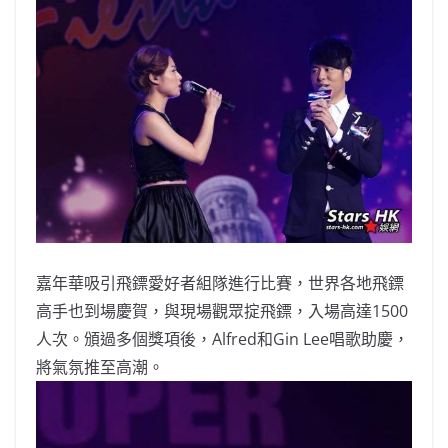
嘉年華吸引飛鏢愛好者組隊進行比賽，
世界各地飛鏢
高手也到場慶賀，與現場觀眾掟飛鏢，
入場高達1500
人次。頒過多個獎項後，Alfred和Gin Lee唱歌助慶，
將氣氛推至高潮。