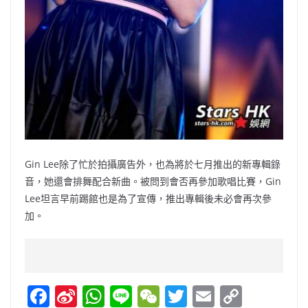
Gin Lee除了忙於拍攝廣告外，也為將於七月推出的新專輯錄
音，
她還會排舞配合新曲。被問到會否再參加歌唱比賽，Gin
Lee坦言早前踢館也是為了宣傳，推出專輯後未必會再次參
加。
F
Si
W
Li
W
T
E
C