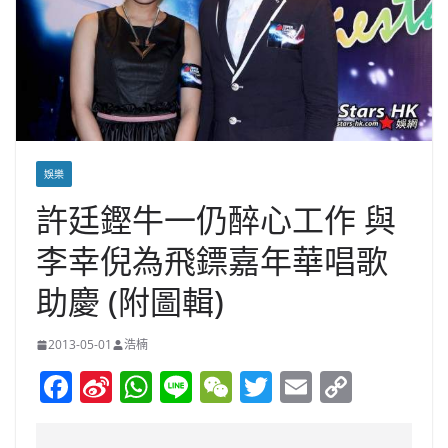
娛樂
許廷鏗牛一仍醉心工作 與
李幸倪為飛鏢嘉年華唱歌
助慶 (附圖輯)
2013-05-01
浩楠
F
Si
W
Li
W
T
E
C
a
n
h
n
e
w
m
o