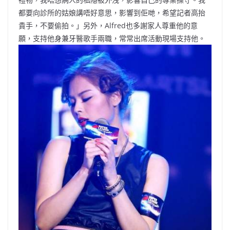
都要向診所的姑娘講唔好意思，
影響到佢哋，希望記者高抬
貴手，不要偷拍。」另外，
Alfred也多謝家人尊重他的意
願，支持他身兼牙醫歌手兩職，
常常出席活動現場支持他。