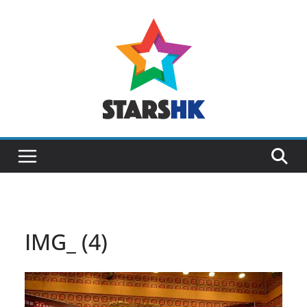
Skip
to
content
IMG_ (4)