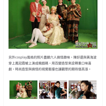
另外cosplay風格的照片盡顯六人搞怪趣味，陳好還與黃海波
穿上鳳冠霞帔上演成親戲碼，用百變造型來詮釋重口味喜
劇，時尚造型與搞怪的視覺衝撞也讓觀眾的期待值高漲。