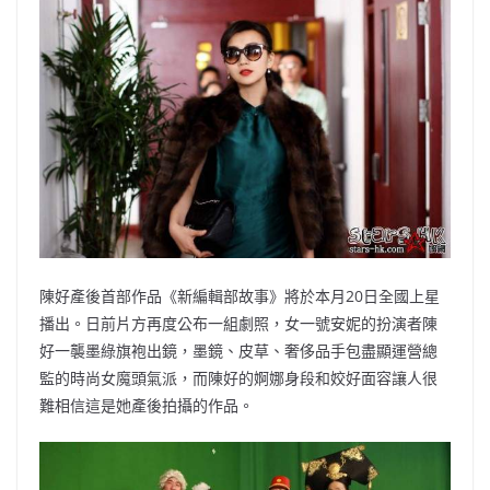
b
ei
A
at
Li
o
b
p
n
o
o
p
k
k
陳好產後首部作品《新編輯部故事》將於本月20日全國上星
播出。日前片方再度公布一組劇照，女一號安妮的扮演者陳
好一襲墨綠旗袍出鏡，墨鏡、皮草、奢侈品手包盡顯運營總
監的時尚女魔頭氣派，而陳好的婀娜身段和姣好面容讓人很
難相信這是她產後拍攝的作品。