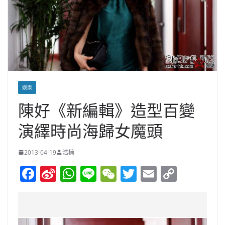
娛樂
陳好《新編輯》造型百變
演繹時尚海歸女魔頭
2013-04-19
浩楠
F
Si
W
Li
W
T
E
C
a
n
h
n
e
w
m
o
c
a
at
e
C
itt
ai
p
e
W
s
h
er
l
y