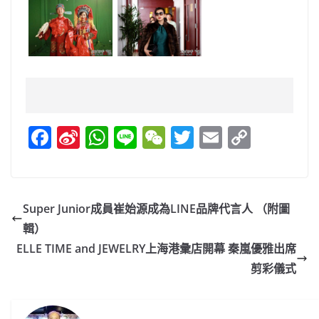
F
Si
W
Li
W
T
E
C
a
n
h
n
e
w
m
o
c
a
at
e
C
itt
ai
p
e
W
s
h
er
l
y
Super Junior成員崔始源成為LINE品牌代言人 （附圖
b
ei
A
at
Li
輯）
o
b
p
n
ELLE TIME and JEWELRY上海港彙店開幕 秦嵐優雅出席
o
o
p
k
剪彩儀式
k