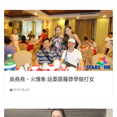
吳堯堯、火爆象 話要跟羅莽學做打女
2016-05-24