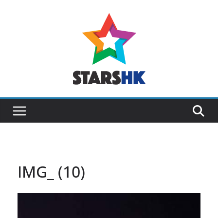
Skip
to
content
IMG_ (10)