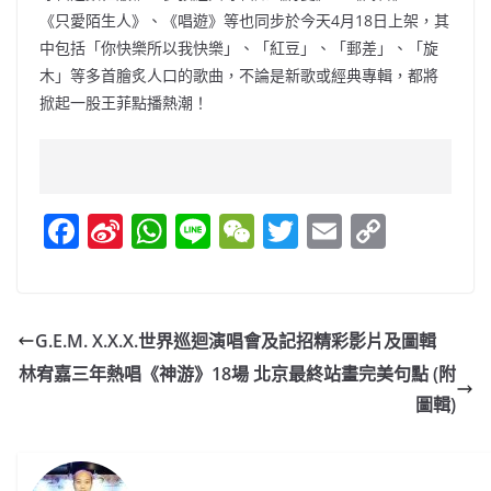
《只愛陌生人》、《唱遊》等也同步於今天4月18日上架，其
中包括「你快樂所以我快樂」、「紅豆」、「郵差」、「旋
木」等多首膾炙人口的歌曲，不論是新歌或經典專輯，都將
掀起一股王菲點播熱潮！
F
Si
W
Li
W
T
E
C
a
n
h
n
e
w
m
o
c
a
at
e
C
itt
ai
p
e
W
s
h
er
l
y
G.E.M. X.X.X.世界巡迴演唱會及記招精彩影片及圖輯
b
ei
A
at
Li
林宥嘉三年熱唱《神游》18場 北京最終站畫完美句點 (附
o
b
p
n
圖輯)
o
o
p
k
k