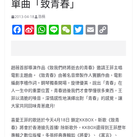
單曲「致青春」
2013-04-18
浩楠
F
Si
W
Li
W
T
E
C
a
n
h
n
e
w
m
o
c
a
at
e
C
itt
ai
p
e
W
s
h
er
l
y
b
ei
A
at
Li
趙薇首部導演作品《致我們終將逝去的青春》邀請王菲主唱
o
b
p
n
電影主題曲。《致青春》由著名音樂製作人竇鵬作曲，電影
編劇李檣作詞。鋼琴獨奏開場，旋律優美，說出「青春」在
o
o
p
k
人一生中的重要位置，青春過後我們才會學懂很多東西，王
k
菲以清脆的嗓音，深情感性地演繹出對「青春」的感覺，讓
大家共同回味青蔥歲月!
喜愛王菲的歌迷於今天4月18日 鎖定KKBOX，新歌《致青
春》將會於香港搶先首播! 除新歌外，KKBOX還得到王菲歷年
專輯之數位版權，多張經典專輯如《將愛》、《寓言》、