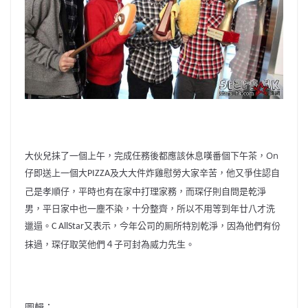
大伙兒抺了一個上午，完成任務後都應該休息嘆番個下午茶，On
仔即送上一個大
及大大件炸雞慰勞大家辛苦，
他又爭住認自
PIZZA
己是孝順仔，平時也有在家中打理家務，
而琛仔則自問是乾淨
男，平日家中也一塵不染，十分整齊，
所以不用等到年廿八才洗
邋遢。
又表示，
今年公司的厠所特別乾淨，因為他們有份
C AllStar
抹過，
琛仔取笑他們４子可封為威力先生。
圖輯：