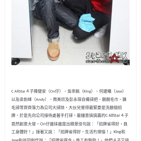
４子陳健安（
仔）、吳崇銘（
）、
何建曦（
）
C AllStar
On
King
Jase
以及梁釗峰（
）、
周美欣及彭永琛自備掃把、靚靚毛巾、
雞
Andy
毛掃等齊齊落力為公司大掃除，大伙兒
覺得最緊要是洗靚個招
牌，於是先向公司接待處著手打掃，
最鐘意搞搞震的
４子
C AllStar
竟然創意大發，On
仔邊抺邊度出精景佳句說：「招牌省得好，員
工身體好！」
接著又說：「招牌省得好，生活冇煩惱！」
和
King
則共
同創作說：「招牌省得令，員工有幹勁！」
他們４子又搞
Jase