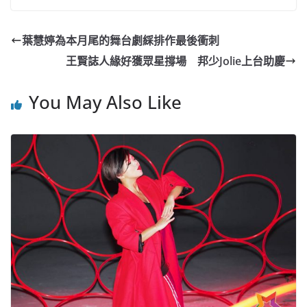
c
a
at
e
C
itt
ai
p
e
W
s
h
er
l
y
葉慧婷為本月尾的舞台劇綵排作最後衝刺
b
ei
A
at
Li
王賢誌人緣好獲眾星撐場 邦少Jolie上台助慶
o
b
p
n
o
o
p
k
You May Also Like
k