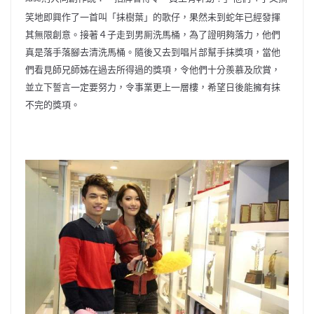
笑地即興作了一首叫「抺樹葉」的歌仔，
果然未到蛇年已經發揮
其無限創意。接著４子走到男厠洗馬桶，
為了證明夠落力，他們
真是落手落腳去清洗馬桶。
隨後又去到唱片部幫手抹獎項，
當他
們看見師兄師姊在過去所得過的獎項，令他們十分羨慕及欣賞，
並立下誓言一定要努力，令事業更上一層樓，
希望日後能擁有抹
不完的獎項。