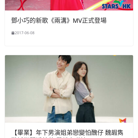
鄧小巧的新歌《兩溝》MV正式登場
2017-06-08
【畢業】年下男演姐弟戀變怕醜仔 魏嘏雋