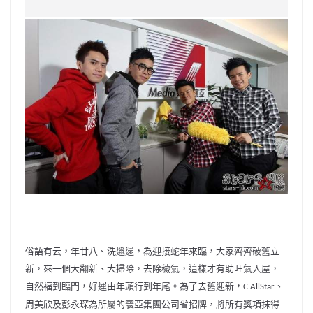
c
a
at
e
C
itt
ai
p
e
W
s
h
er
l
y
b
ei
A
at
Li
o
b
p
n
o
o
p
k
k
俗語有云，年廿八、洗邋遢，為迎接蛇年來臨，大家齊齊破舊立
新，
來一個大翻新、大掃除，去除穢氣，這樣才有助旺氣入屋，
自然褔到臨門，好運由年頭行到年尾。為了去舊迎新，
、
C AllSt
ar
周美欣及彭永琛為所屬的寰亞集團公司省招牌，
將所有獎項抹得