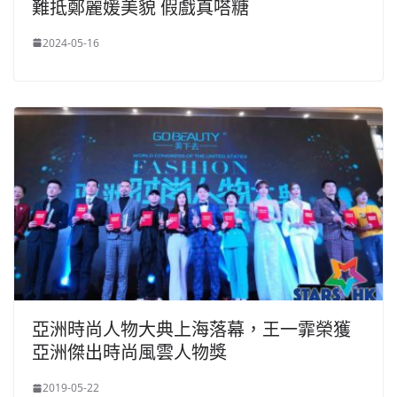
難抵鄭麗媛美貌 假戲真嗒糖
2024-05-16
亞洲時尚人物大典上海落幕，王一霏榮獲
亞洲傑出時尚風雲人物獎
2019-05-22