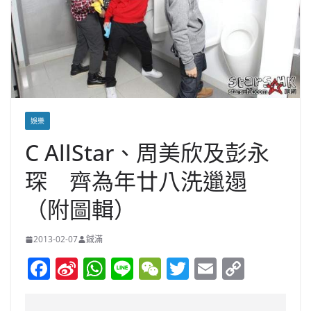
娛樂
C AllStar、周美欣及彭永
琛 齊為年廿八洗邋遢
（附圖輯）
2013-02-07
鋮滿
F
Si
W
Li
W
T
E
C
a
n
h
n
e
w
m
o