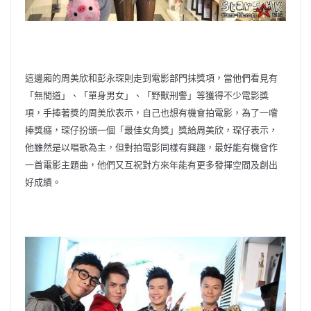
這邊廂的周美欣和彭永琛則走到電影部門抺獎項，當他們看見有
「
無間道」、「單身男女」、「野獸刑警」等獲得不少電影獎
項，
手捧著獎的周美欣表示，自己也想有機會拍電影，為了一嚐
捧獎癮，
琛仔扮頒一個「最佳女角獎」獎給周美欣，琛仔表示，
他雖然是以唱歌為主，但對拍電影同樣有興趣，
最好能有機會作
一首電影主題曲，
他們又互祝對方來年能有更多發揮空間及創出
好成績。