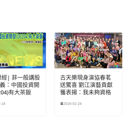
財經| 菲一般講股
古天樂現身演協春茗
盡義：中國投資開
送驚喜 劉江演藝貢獻
204)有大茶飯
獲表揚：我未夠資格
-24
2026-02-24