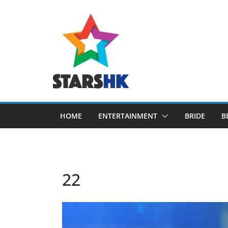
Skip
to
content
HOME
ENTERTAINMENT
BRIDE
B
22