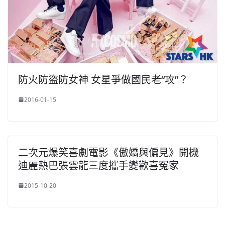
防火防盜防女神 女星爭做國民老“攻”？
2016-01-15
二次元爆笑喜劇電影《傲嬌與偏見》開機
迪麗熱巴張雲龍三度攜手變歡喜冤家
2015-10-20