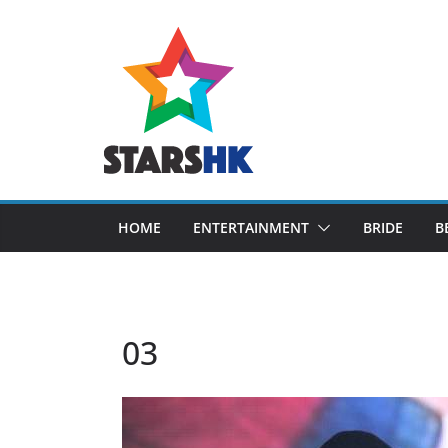
Skip
to
content
HOME
ENTERTAINMENT
BRIDE
B
03