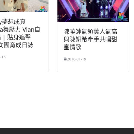
dy夢想成真
na舞壓力 Vian自
陳曉帥氣領獎人氣高
 | 貼身追擊
與陳妍希牽手共唱甜
 女團育成日誌
蜜情歌
-15
2016-01-19