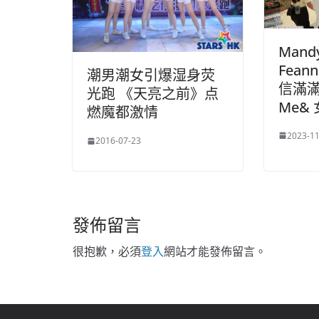
Man
Fean
潮男潮女引爆湿身荧
信滿滿
光跑 《天亮之前》点
Me&
燃魔都激情
2023-11
2016-07-23
發佈留言
很抱歉，必須
登入
網站才能發佈留言。