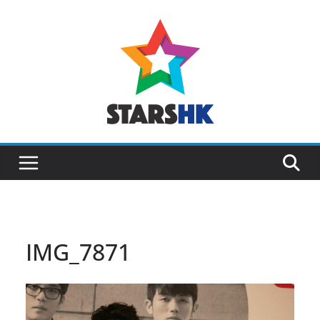
Skip
to
content
IMG_7871