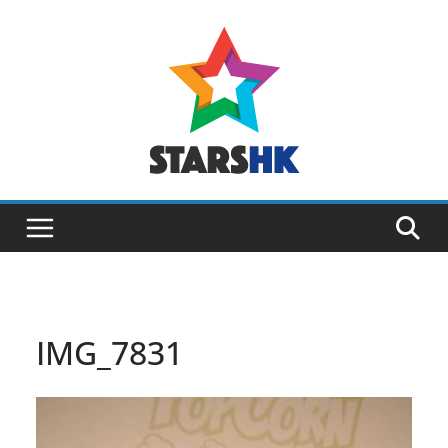
Skip
to
content
IMG_7831