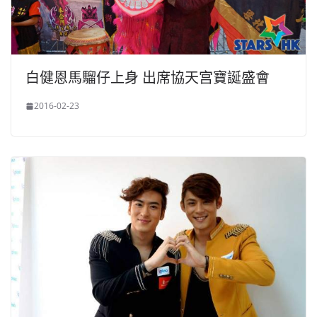
白健恩馬騮仔上身 出席協天宫寶誕盛會
2016-02-23