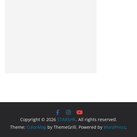
Copyright © 2026
STARSHK
. All rights reserved.
Theme:
ColorMag
by ThemeGrill. Powered by
WordPress
.