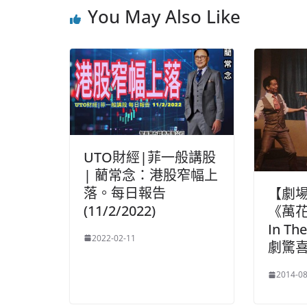
You May Also Like
UTO財經|菲一般講股
| 藺常念：港股窄幅上
落。每日報告
【劇
(11/2/2022)
《萬花嬉
In T
2022-02-11
劇驚
2014-08