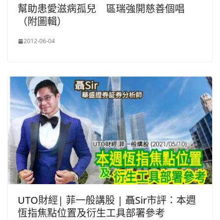
幫助患愛滋病孤兒 區瑞強開慈善個唱
（附圖輯）
2012-06-04
UTO財經| 菲一般講股 | 聶Sir市評：本週
恆指焦點位置及衍生工具部署參考