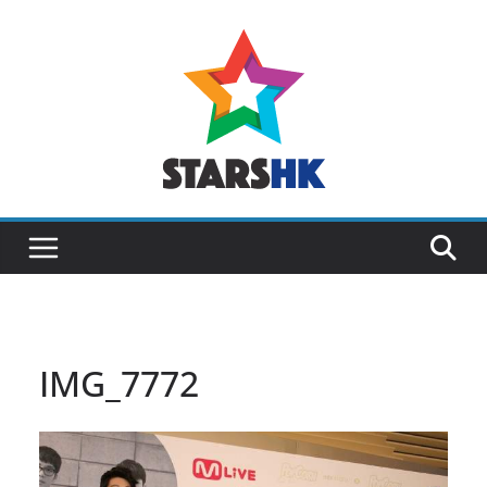
Skip
to
content
IMG_7772