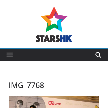
Skip
to
content
IMG_7768