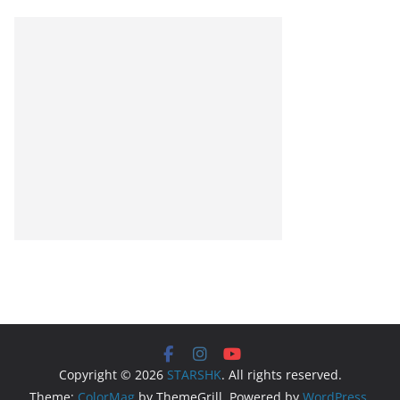
Copyright © 2026
STARSHK
. All rights reserved.
Theme:
ColorMag
by ThemeGrill. Powered by
WordPress
.