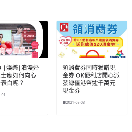
O |娛樂|浪漫婚
領消費券同時獲贈現
女士應如何向心
金券 OK便利店開心派
士表白呢？
發總值港幣逾千萬元
現金券
-01
2021-08-03