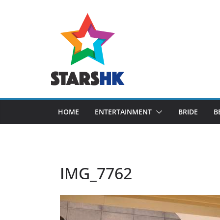
Skip
to
content
HOME
ENTERTAINMENT
BRIDE
B
IMG_7762