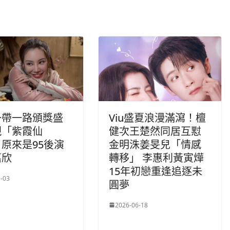
一帶一路頒獎盛
Viu盛夏浪漫滿瀉！檀
現「紫霞仙
健次王楚然同居互懟
原來是95後演
金明洙姜旻兒「情感
嘉欣
轉移」 李惠利黃寅燁
15年初戀重逢追逐未
-03
圓夢
2026-06-18