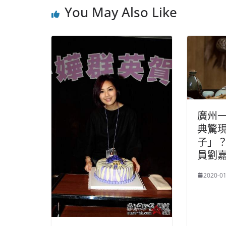
You May Also Like
廣州
典驚
子」？
員劉
2020-01