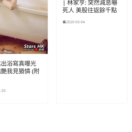
| 林家亨: 突然減息嚇
死人 美股往返餘千點
2020-03-04
祺出浴寫真曝光
艷我見猶憐 (附
-20