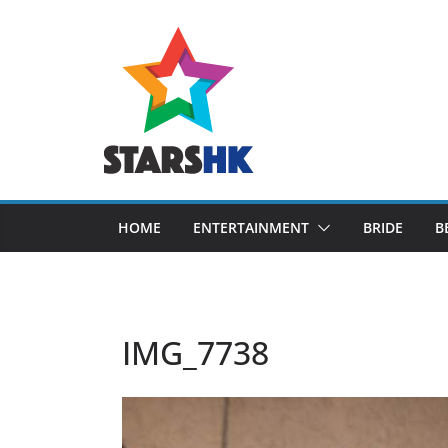
Skip
to
content
HOME
ENTERTAINMENT
BRIDE
B
IMG_7738