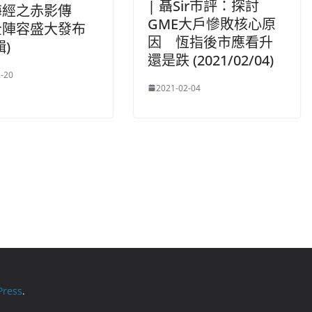
| 聶Sir市評：探討
海經之赤影傳
GME大戶慘敗核心原
全陣容盛大發布
因 恆指後市應看升
輯)
還是跌 (2021/02/04)
-20
2021-02-04
ress
.