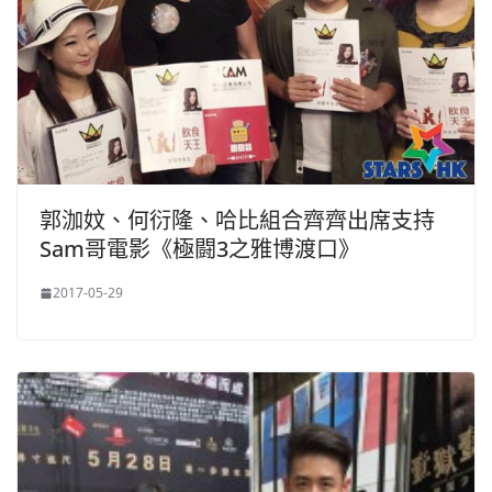
郭泇妏、何衍隆、哈比組合齊齊出席支持
Sam哥電影《極闘3之雅博渡口》
2017-05-29