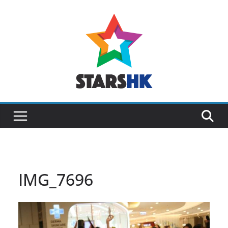
Skip
to
content
IMG_7696