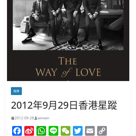
娛樂
2012年9月29日香港星蹤
2012-09-28
winwin
F
Si
W
Li
W
T
E
C