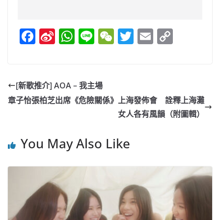
F
Si
W
Li
W
T
E
C
a
n
h
n
e
w
m
o
c
a
at
e
C
itt
ai
p
e
W
s
h
er
l
y
[新歌推介] AOA – 我主場
b
ei
A
at
Li
章子怡張柏芝出席《危險關係》上海發佈會 詮釋上海灘
o
b
p
n
女人各有風韻（附圖輯）
o
o
p
k
You May Also Like
k