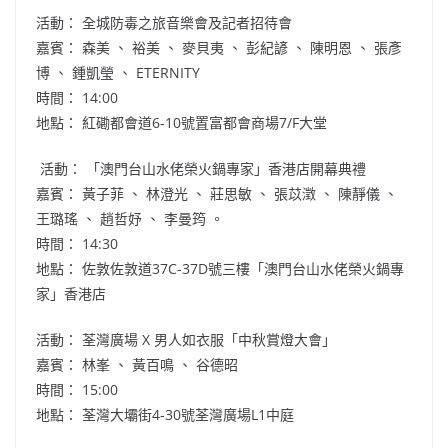
活動： 全城防毒之旅音樂會及記者招待會
嘉賓： 森美 、 裕美 、 麥貝夷 、 彭紀諺 、 陳明恩 、 張彥
博 、 鍾凱瑩 、 ETERNITY
時間： 14:00
地點： 紅磡都會道6-10號置富都會商場7/F大堂
活動： 「澳門台山水佬榮火鍋專家」香港店開幕典禮
嘉賓： 黃子菲 、 林澄光 、 莊思敏 、 張苡澂 、 陳靜儀 、
王璐瑤 、 趙哲妤 、 李曼筠 。
時間： 14:30
地點： 佐敦佐敦道37C-37D號三樓「澳門台山水佬榮火鍋專
家」香港店
活動： 荃灣廣場 X 男人如衣服「中秋賞燈大會」
嘉賓： 林峯 、 黃百鳴 、 谷德昭
時間： 15:00
地點： 荃灣大壩街4-30號荃灣廣場L1中庭