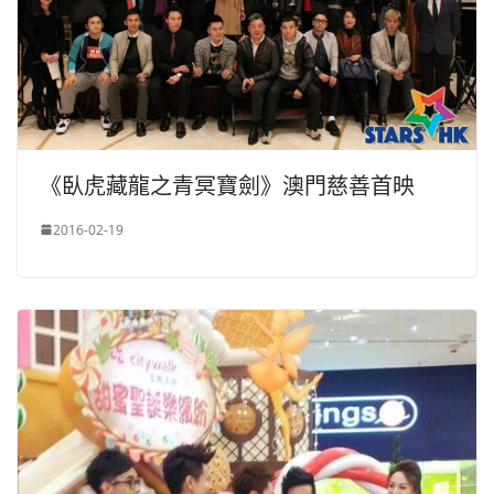
《臥虎藏龍之青冥寶劍》澳門慈善首映
2016-02-19