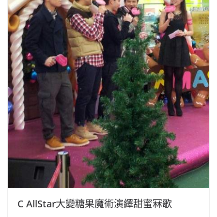
C AllStar大變糖果魔術演繹甜蜜冧歌