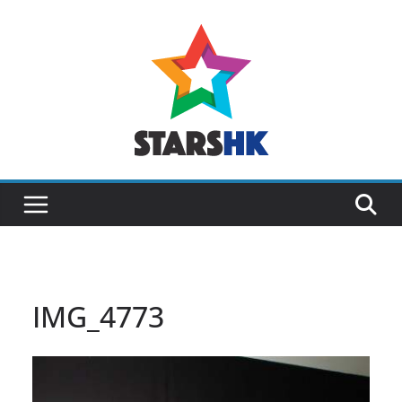
Skip
to
content
IMG_4773