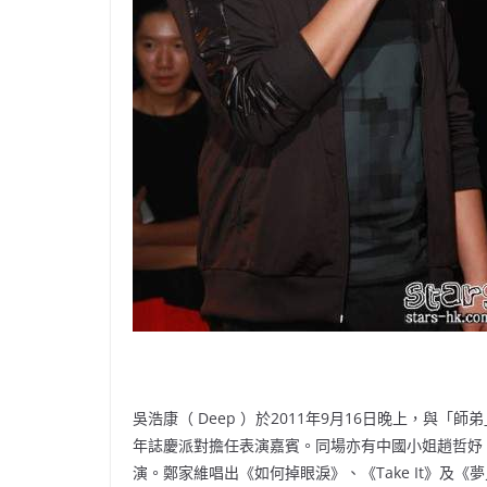
吳浩康（ Deep ）於2011年9月16日晚上，與「
年誌慶派對擔任表演嘉賓。同場亦有中國小姐趙哲妤（ Uny
演。鄭家維唱出《如何掉眼淚》、《Take It》及