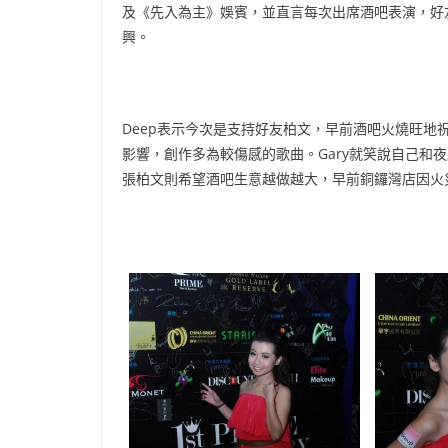
及《先入為主》娛賓，並直言每次出席酒吧表演，好
興。
Deep表示今次是支持好友柏文，早前酒吧火燒旺
影響，創作多為較傷感的歌曲。Gary就笑說自己和
張柏文則希望酒吧生意越做越大，早前銅鑼灣店因火