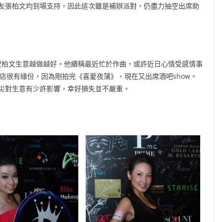
友張柏文均到場支持，因此這次雖是補辦派對，仍盡力抽空出席助
地祝柏文生意越做越好。他續稱最近忙於作曲，或許近日心情受感情事
夜店很有緣份，因為剛拍完《喜愛夜蒲》，現在又出席酒吧show。
災對生意有少許影響，幸好損失並不嚴重。