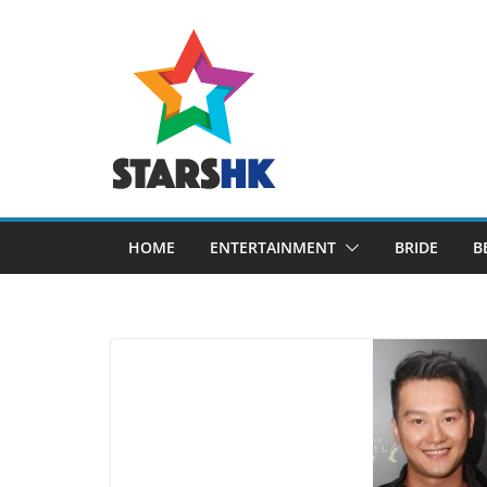
Skip
to
content
HOME
ENTERTAINMENT
BRIDE
B