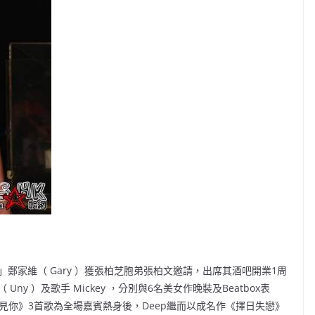
師弟」鄭家維（ Gary ）獲張柏芝胞弟張柏文邀請，出席其酒吧開業1周
 ）及歌手 Mickey ，分別與6名美女作晚裝及Beatbox表
《夢見你》3首歌為全場嘉賓熱身後，Deep繼而以成名作《擇日失戀》