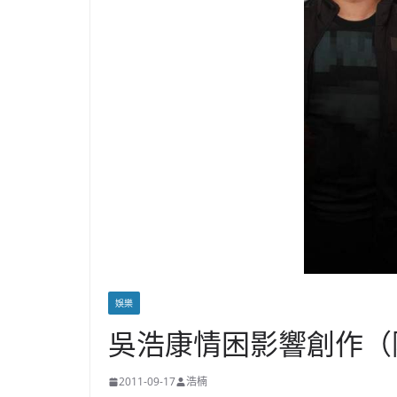
娛樂
吳浩康情困影響創作（
2011-09-17
浩楠