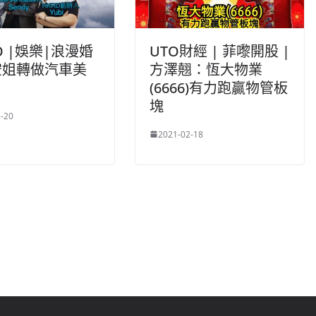
O |娛樂|浪漫婚
UTO財經 | 菲嚟開股 |
空姐轉做汽車美
方澤翹：恆大物業
(6666)有力跑贏物管板
塊
-20
2021-02-18