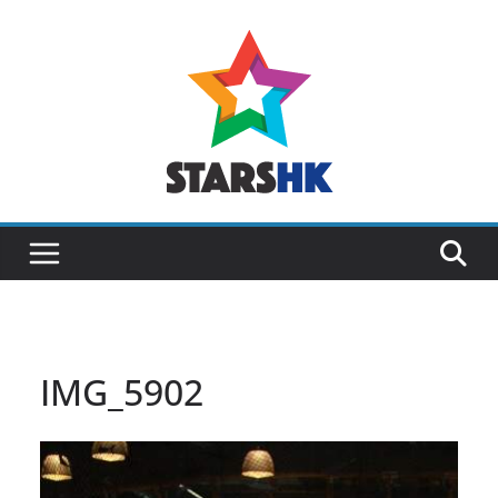
Skip
to
content
IMG_5902