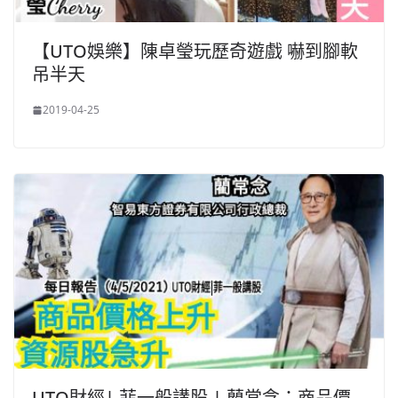
【UTO娛樂】陳卓瑩玩歷奇遊戲 嚇到腳軟
吊半天
2019-04-25
UTO財經| 菲一般講股 | 藺常念：商品價