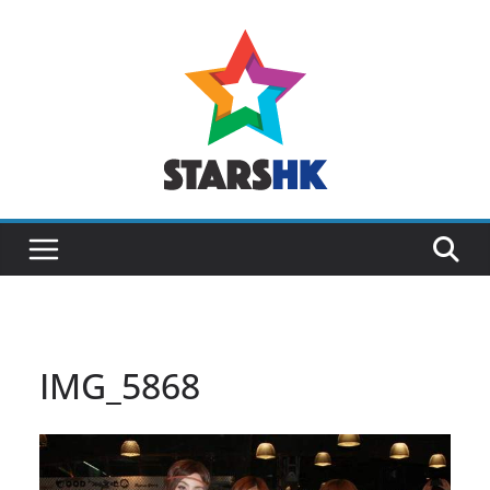
Skip
to
content
IMG_5868