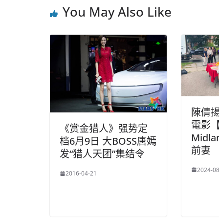
You May Also Like
陳倩
電影【F
《赏金猎人》强势定
Midl
档6月9日 大BOSS唐嫣
前妻
发“猎人天团”集结令
2024-08
2016-04-21