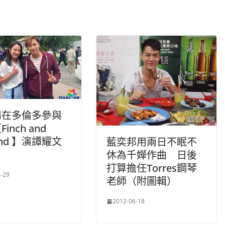
揚在多倫多參與
inch and
and 】演譚耀文
藍奕邦用兩日不眠不
休為千嬅作曲 日後
打算擔任Torres鋼琴
-29
老師（附圖輯）
2012-06-18