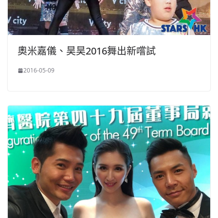
奧米嘉儀、昊昊2016舞出新嚐試
2016-05-09