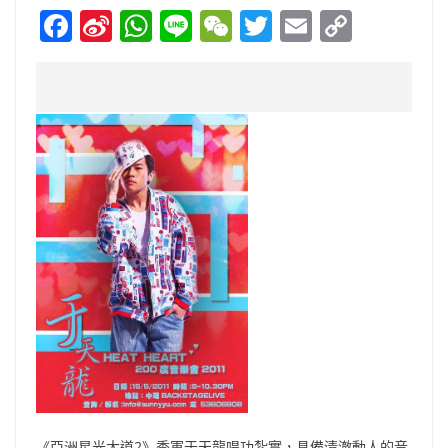
F
Si
W
Li
W
T
E
C
a
n
h
n
e
w
m
o
c
a
at
e
C
itt
ai
p
e
W
s
h
er
l
y
b
ei
A
at
Li
o
b
p
n
o
o
p
k
k
《亞洲星光大道2》季軍于天龍唱功紮實，具備清澈動人的音