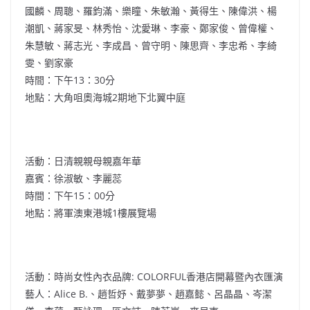
國麟、周聰、羅鈞滿、樂瞳、朱敏瀚、黃得生、陳偉洪、楊
潮凱、蔣家旻、林秀怡、沈愛琳、李豪、鄭家俊、曾偉權、
朱慧敏、蔣志光、李成昌、曾守明、陳思齊、李忠希、李綺
雯、劉家豪
時間：下午13：30分
地點：大角咀奧海城2期地下北翼中庭
活動：日清親親母親嘉年華
嘉賓：徐淑敏、李麗蕊
時間：下午15：00分
地點：將軍澳東港城1樓展覽場
活動：時尚女性內衣品牌: COLORFUL香港店開幕暨內衣匯演
藝人：Alice B.、趙哲妤、戴夢夢、趙嘉懿、呂晶晶、岑潔