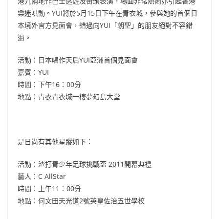
港九兩地作巴士巡遊及街頭表演，場面非常熱鬧亦引起香港
樂迷哄動。YUI將於5月15日下午在青衣城，參與她的首個日
本境外官方見面會，錯過向YUI「朝聖」的朋友絕對不容錯
過。
活動：日本唱作天后YUI亞洲首個見面會
嘉賓：YUI
時間：下午16：00分
地點：青衣青衣城一樓夢幻島大堂
是日尚有其他星蹤如下：
活動：渣打青少年足球挑戰盃 2011開幕典禮
藝人：C AllStar
時間：上午11：00分
地點：何文田天光道2號英皇佐治五世學校