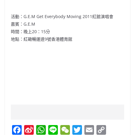
活動：G.E.M Get Everybody Moving 2011紅館演唱會
嘉賓：G.E.M
時間：晚上20：15分
地點：紅磡暢運道9號香港體育館
F
Si
W
Li
W
T
E
C