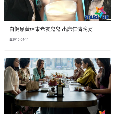
白健恩黃建東老友鬼鬼 出席仁濟晚宴
2016-04-11