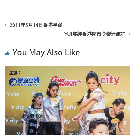
a
n
h
n
e
w
m
o
c
a
at
e
C
itt
ai
p
e
W
s
h
er
l
y
2011年5月14日香港星蹤
b
ei
A
at
Li
YUI突襲香港鬧市令樂迷瘋狂
o
b
p
n
o
o
p
k
You May Also Like
k