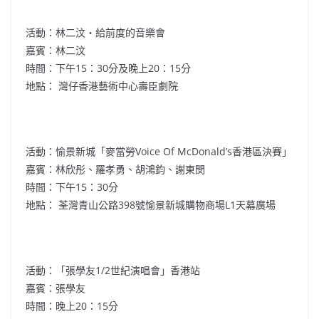
活動：林二汶‧給前度的音樂會
嘉賓：林二汶
時間：下午15：30分及晚上20：15分
地點： 灣仔香港藝術中心壽臣劇院
活動：愉景新城「麥當勞Voice Of McDonald’s香港區決賽」
嘉賓：林欣彤、羅孝勇、胡鴻鈞、謝東閔
時間：下午15：30分
地點： 荃灣青山公路398號愉景新城購物商場L1天幕廣場
活動：「張學友1/2世紀演唱會」香港站
嘉賓：張學友
時間：晚上20：15分