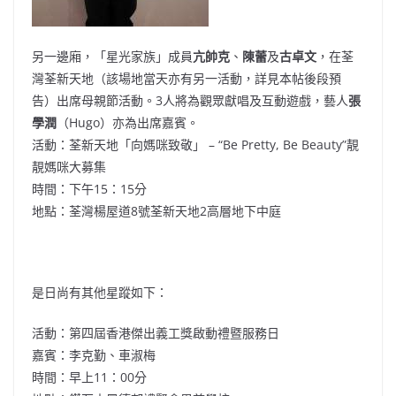
另一邊廂，「星光家族」成員
亢帥克
、
陳蕾
及
古卓文
，在荃
灣荃新天地（該場地當天亦有另一活動，詳見本帖後段預
告）出席母親節活動。3人將為觀眾獻唱及互動遊戲，藝人
張
學潤
（Hugo）亦為出席嘉賓。
活動：荃新天地「向媽咪致敬」 – “Be Pretty, Be Beauty”靚
靚媽咪大募集
時間：下午15：15分
地點：荃灣楊屋道8號荃新天地2高層地下中庭
是日尚有其他星蹤如下：
活動：第四屆香港傑出義工獎啟動禮暨服務日
嘉賓：李克勤、車淑梅
時間：早上11：00分