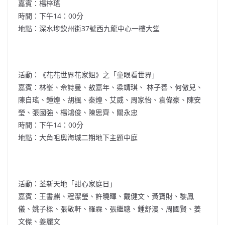
嘉賓：楊梓瑤
時間：下午14：00分
地點：深水埗欽州街37號西九龍中心一樓大堂
活動：《花花世界花家姐》之「童眼看世界」
嘉賓：林峯、佘詩曼、敖嘉年、梁靖琪、 林子善、何傲兒、
陳自瑤、鍾煌、胡楓、秦煌、艾威、周家怡、袁偉豪、陳安
瑩、張國強、楊鴻俊、陳思齊、關永忠
時間：下午14：00分
地點：大角咀奧海城二期地下主題中庭
活動：荃新天地「甜心家庭日」
嘉賓：王書麒、程潔瑩、許曉暉、戴健文、黃寶財、黎鳳
儀、姚子樑、張敬軒、羅霖、張繼聰、鍾舒漫、周國賢、姜
文傑、姜麗文