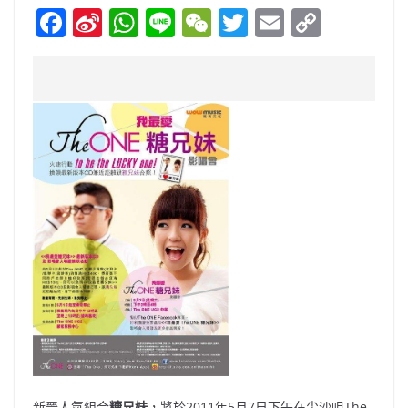
F
Si
W
Li
W
T
E
C
a
n
h
n
e
w
m
o
c
a
at
e
C
itt
ai
p
e
W
s
h
er
l
y
b
ei
A
at
Li
o
b
p
n
o
o
p
k
k
新晉人氣組合
糖兄妹
，將於2011年5月7日下午在尖沙咀The