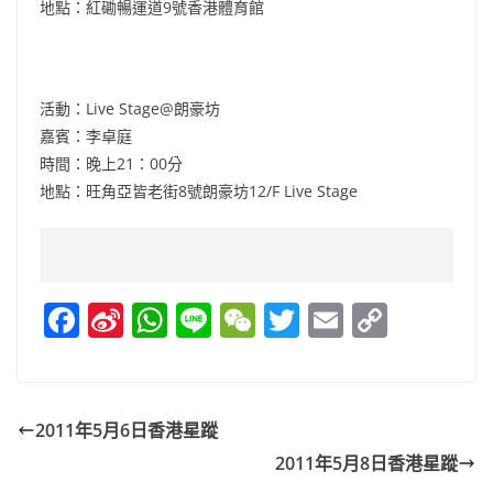
地點：紅磡暢運道9號香港體育館
活動：Live Stage@朗豪坊
嘉賓：李卓庭
時間：晚上21：00分
地點：旺角亞皆老街8號朗豪坊12/F Live Stage
F
Si
W
Li
W
T
E
C
a
n
h
n
e
w
m
o
c
a
at
e
C
itt
ai
p
e
W
s
h
er
l
y
2011年5月6日香港星蹤
b
ei
A
at
Li
2011年5月8日香港星蹤