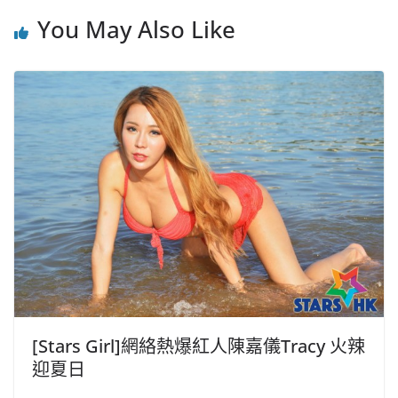
o
b
p
n
o
o
p
k
You May Also Like
k
[Stars Girl]網絡熱爆紅人陳嘉儀Tracy 火辣
迎夏日