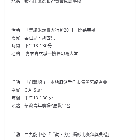
地點：鑽石山鳳德邨禮賢會恩慈學校
活動：「樂施米義賣大行動2011」開幕典禮
嘉賓：容祖兒、胡杏兒
時間：下午13：30分
地點： 青衣青衣城一樓夢幻島大堂
活動：「創藝墟 」- 本地原創手作市集開幕記者會
嘉賓：C AllStar
時間：下午13：30 分
地點：柴灣青年廣場Y展覽平台
活動：西九龍中心「『動‧力』攝影比賽頒獎典禮」