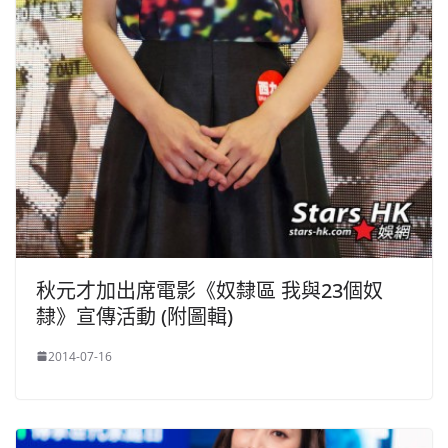
秋元才加出席電影《奴隸區 我與23個奴
隸》宣傳活動 (附圖輯)
2014-07-16